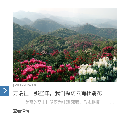
[2017-05-18]
方瑞征：那些年，我们探访云南杜鹃花
美丽的高山杜鹃蔚为壮观 邓强、马永鹏摄 上世纪70年代中、后期，被“文革”搅乱的科研秩...
查看详情