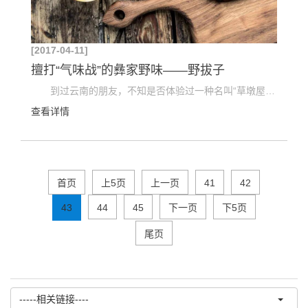
[2017-04-11]
擅打“气味战”的彝家野味——野拔子
到过云南的朋友，不知是否体验过一种名叫“草墩屋”的饭店，受彝族文化影响，饭店的地上铺满厚厚...
查看详情
首页
上5页
上一页
41
42
43
44
45
下一页
下5页
尾页
-----相关链接----